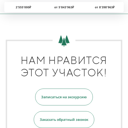
2'555'000₽
от 5'843'963₽
от 8'398'963₽
НАМ НРАВИТСЯ
ЭТОТ УЧАСТОК!
Записаться на экскурсию
Заказать обратный звонок