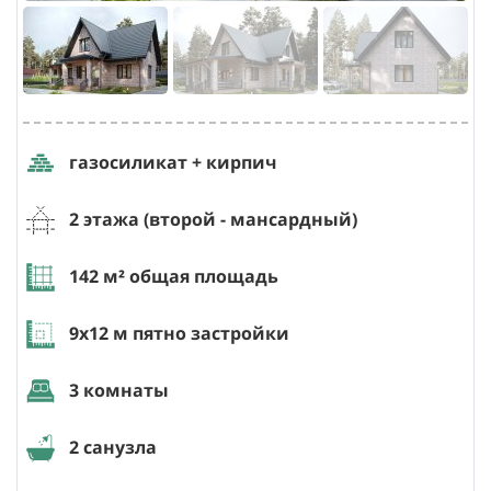
газосиликат + кирпич
2 этажа (второй - мансардный)
142
м² общая площадь
9х12
м пятно застройки
3 комнаты
2 санузла