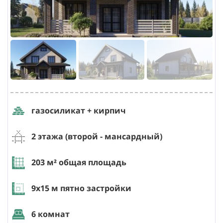
газосиликат + кирпич
2 этажа (второй - мансардный)
203
м² общая площадь
9х15
м пятно застройки
6 комнат