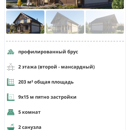
профилированный брус
2 этажа (второй
- мансардный
)
203
м² общая площадь
9х15
м пятно застройки
5 комнат
2 санузла