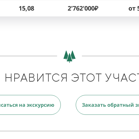
15,08
2'762'000₽
от 
 НРАВИТСЯ ЭТОТ УЧАС
саться на экскурсию
Заказать обратный з