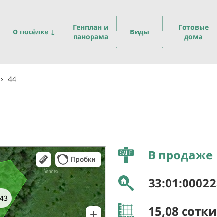
Генплан и
Готовые
О посёлке ↓
Виды
панорама
дома
›
44
В продаже
33:01:00022
15,08
сотки