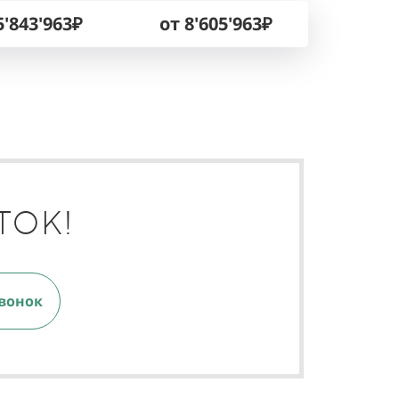
5'843'963₽
от 8'605'963₽
ТОК!
вонок