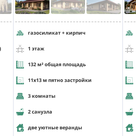
газосиликат + кирпич
)
1 этаж
132
м² общая площадь
11х13
м пятно застройки
3 комнаты
2 санузла
две уютные веранды