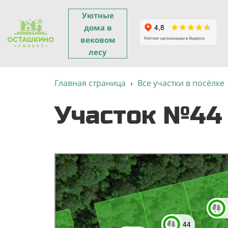
Уютные
дома в
вековом
лесу
Главная страница
›
Все участки в посёлке
Участок №44
Яндекс Карты
Яндекс Карты — транспорт, навигация, поиск мест