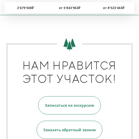
2'679'500₽
от 5'843'963₽
от 8'523'463₽
НАМ НРАВИТСЯ
ЭТОТ УЧАСТОК!
Записаться на экскурсию
Заказать обратный звонок