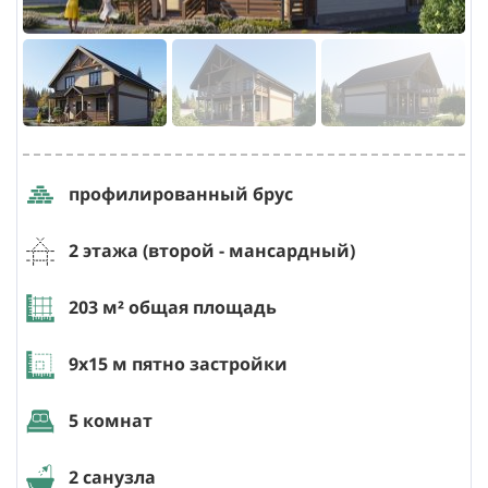
профилированный брус
2 этажа (второй
- мансардный
)
203
м² общая площадь
9х15
м пятно застройки
5 комнат
2 санузла