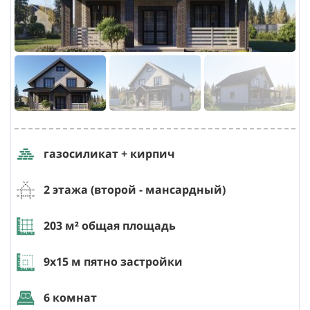
газосиликат + кирпич
2 этажа (второй - мансардный)
203
м² общая площадь
9х15
м пятно застройки
6 комнат