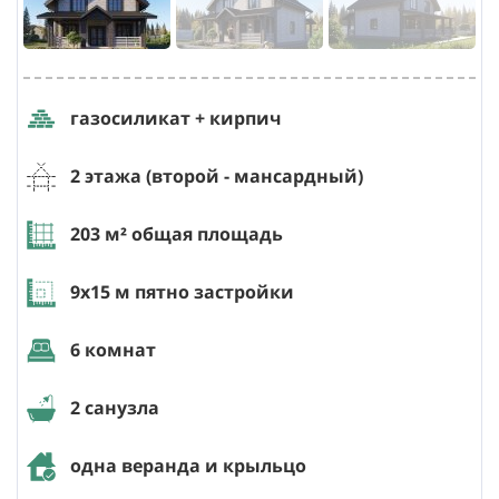
газосиликат + кирпич
2 этажа (второй - мансардный)
203
м² общая площадь
9х15
м пятно застройки
6 комнат
2 санузла
одна веранда и крыльцо