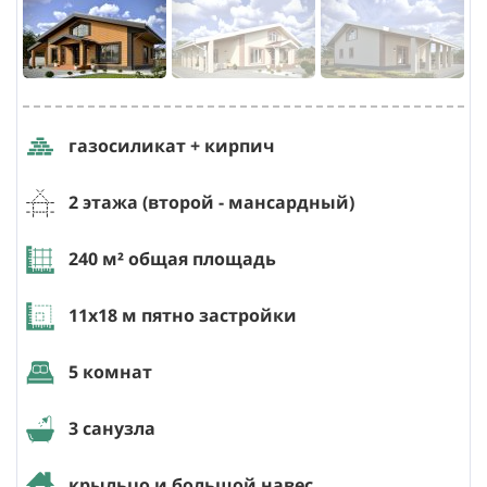
газосиликат + кирпич
2 этажа (второй - мансардный)
240
м² общая площадь
11х18
м пятно застройки
5 комнат
3 санузла
крыльцо и большой навес