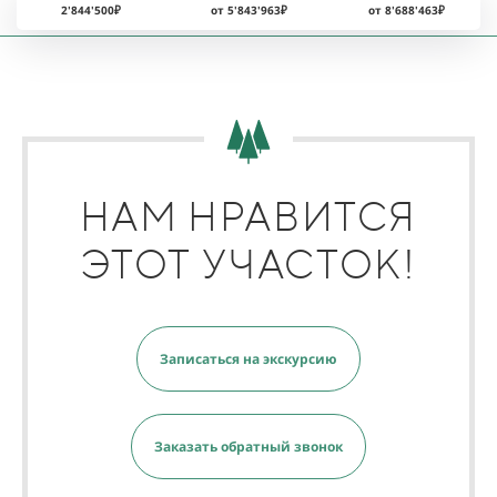
2'844'500₽
от 5'843'963₽
от 8'688'463₽
НАМ НРАВИТСЯ
ЭТОТ УЧАСТОК!
Записаться на экскурсию
Заказать обратный звонок