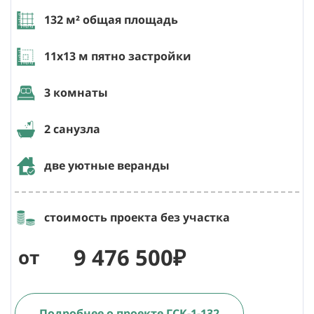
132
м² общая площадь
11х13
м пятно застройки
3 комнаты
2 санузла
две уютные веранды
стоимость проекта без участка
9 476 500₽
от
Подробнее о проекте ГСК-1-132