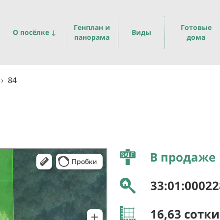
Генплан и
Готовые
О посёлке ↓
Виды
панорама
дома
›
84
В продаже
33:01:00022
16,63
сотки