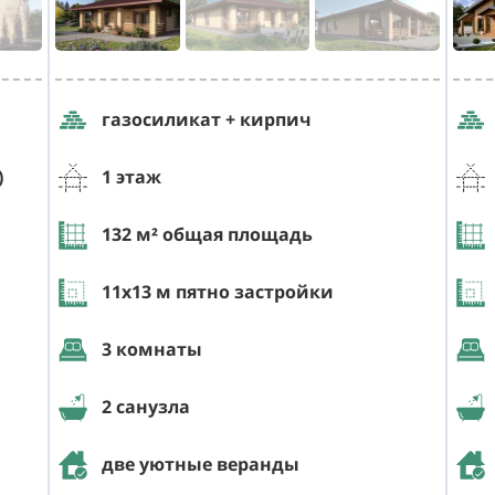
газосиликат + кирпич
)
1 этаж
132
м² общая площадь
11х13
м пятно застройки
3 комнаты
2 санузла
две уютные веранды