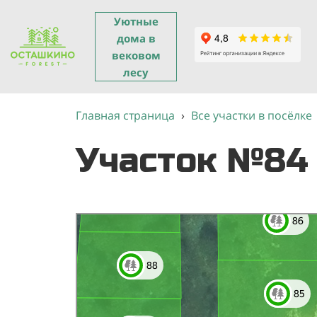
Уютные
дома в
вековом
лесу
Главная страница
›
Все участки в посёлке
Участок №84
Яндекс Карты
Яндекс Карты — транспорт, навигация, поиск мест