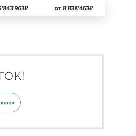
5'843'963₽
от 8'838'463₽
ТОК!
вонок