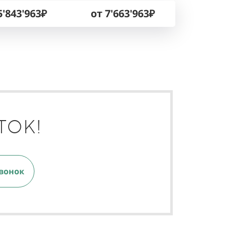
5'843'963₽
от 7'663'963₽
ТОК!
вонок