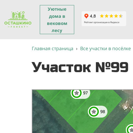
Уютные
дома в
вековом
лесу
Главная страница
›
Все участки в посёлке
Участок №99
Яндекс Карты
Яндекс Карты — транспорт, навигация, поиск мест